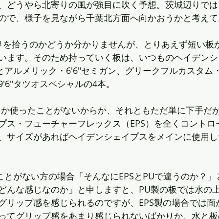
、どうやら北寄りの風が強目に吹く予想。茨城辺りでは
ので、様子を見ながら千葉北方面へ向かおうかと考えて
リを拾うのかどうか分かりませんが、とりあえず短い板
います。そのため持っていく板は、いつものヘイデンシ
とアルメリック・6'6"セミガン、グリークフルカスタム・6
'6"タツオスペシャルの4本。
しか使ったことがないからか、それともただ単に下手だ
プス・フューチャーフレックス（EPS）を全くコントロ
、サイズがあればヘイデンシェイプスをメインに使用し
たことがない方の場合「そんなにEPSとPUで違うのか？
どんな感じなのか」と申しますと、PU製の板では水の
グリップ感を感じられるのですが、EPS製の場合では面
ってグリップ感をあまり感じられないばかりか、水と板