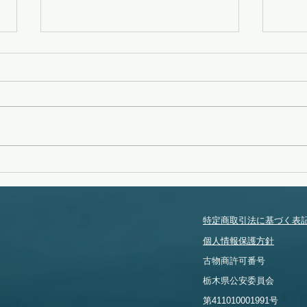
変化
無念
特定商取引法に基づく表
個人情報保護方針
​古物商許可番号
​栃木県公安委員会
​第411010001991号