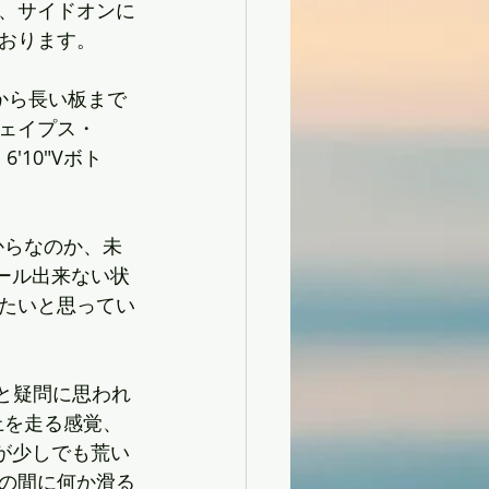
、サイドオンに
おります。
から長い板まで
ェイプス・
'10"Vボト
からなのか、未
ール出来ない状
たいと思ってい
」と疑問に思われ
上を走る感覚、
が少しでも荒い
の間に何か滑る