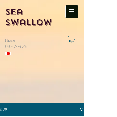
Sea
Swallow
Phone
​090-3227-6259
記事