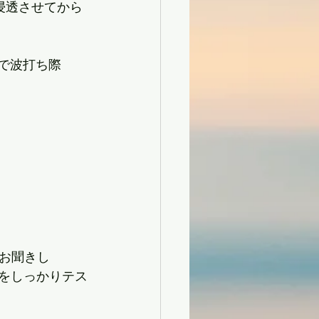
浸透させてから
ュで波打ち際
お聞きし
Pをしっかりテス