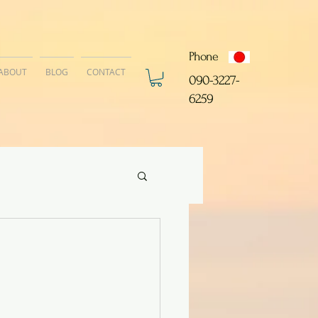
Phone
ABOUT
BLOG
CONTACT
​090-3227-
6259