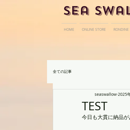
Sea Swa
HOME
ONLINE STORE
RONDINE
全ての記事
seaswallow
2025
TEST
今日も大貫に納品が