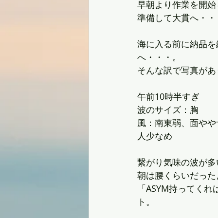
早朝より作業を開始
準備して大貫へ・・
海に入る前に納品を終え
へ・・・。
そんな訳で写真があ
午前10時半すぎ
波のサイズ：胸
風：南東弱、面やや
人少なめ
繋がり気味の波が多
朝は腰くらいだった
「ASYM持ってくれ
ト。