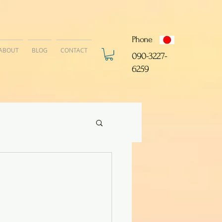
Phone
ABOUT
BLOG
CONTACT
​090-3227-
6259