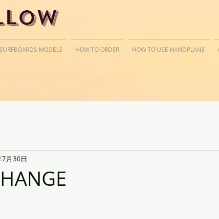
llow
 SURFBOARDS MODELS
HOW TO ORDER
HOW TO USE HANDPLANE
年7月30日
CHANGE