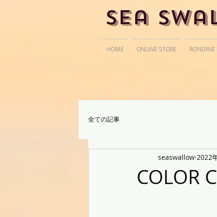
Sea Swa
HOME
ONLINE STORE
RONDINE
全ての記事
seaswallow
2022
COLOR 