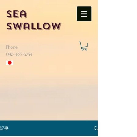
Sea
Swallow
Phone
​090-3227-6259
記事