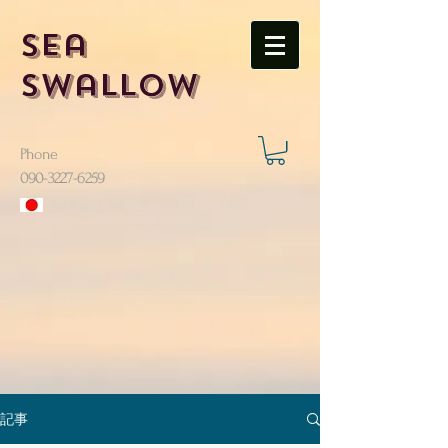
Sea
Swallow
Phone
​090-3227-6259
記事