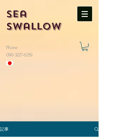
Sea
Swallow
Phone
​090-3227-6259
記事