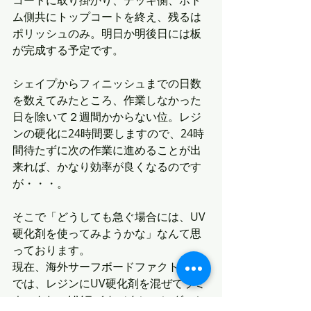
コートに取り掛かり、デッキ側、ボト
ム側共にトップコートを終え、残るは
ポリッシュのみ。明日か明後日には板
が完成する予定です。
シェイプからフィニッシュまでの日数
を数えてみたところ、作業しなかった
日を除いて２週間かからない位。レジ
ンの硬化に24時間要しますので、24時
間待たずに次の作業に進めることが出
来れば、かなり効率が良くなるのです
が・・・。
そこで「どうしても急ぐ場合には、UV
硬化剤を使ってみようかな」なんて思
っております。
現在、海外サーフボードファクトリー
では、レジンにUV硬化剤を混ぜてラミ
ネートし、UVライト（タンニングマシ