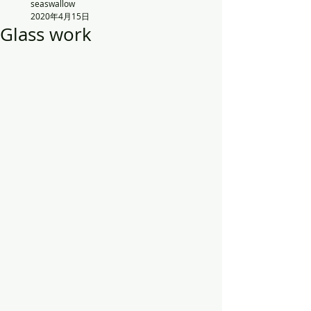
seaswallow
2020年4月15日
Glass work