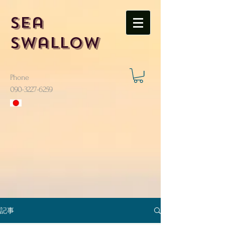
Sea
Swallow
Phone
​090-3227-6259
記事