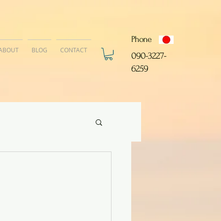
Phone
ABOUT
BLOG
CONTACT
​090-3227-
6259