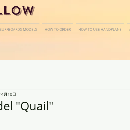
llow
 SURFBOARDS MODELS
HOW TO ORDER
HOW TO USE HANDPLANE
年4月10日
l "Quail"