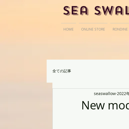
Sea Swa
HOME
ONLINE STORE
RONDINE
全ての記事
seaswallow
2022
New mode