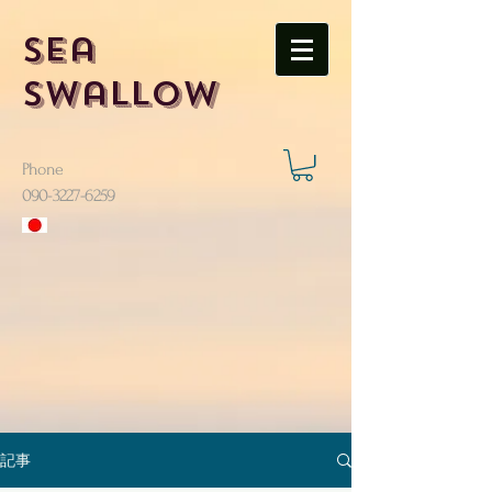
Sea
Swallow
Phone
​090-3227-6259
記事