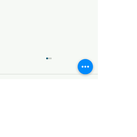
コメント
タイフーンスウェル
タイフーンスウ
コメントを追加…
​© 2026 SEA SWALLOW