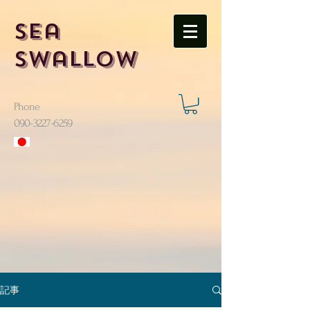
Sea
Swallow
Phone
​090-3227-6259
記事