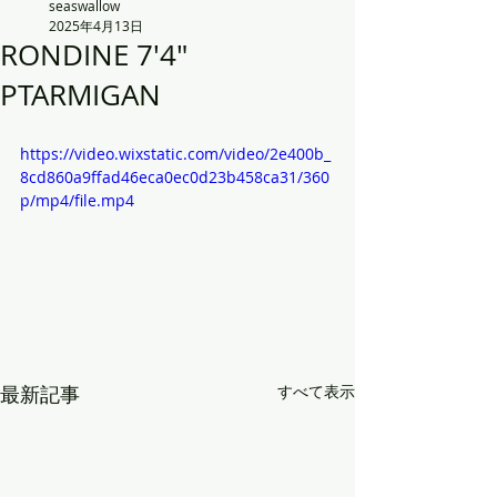
seaswallow
2025年4月13日
RONDINE 7'4"
PTARMIGAN
https://video.wixstatic.com/video/2e400b_
8cd860a9ffad46eca0ec0d23b458ca31/360
p/mp4/file.mp4
最新記事
すべて表示