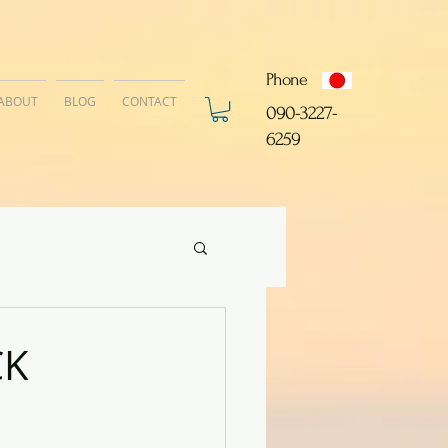
Phone
ABOUT
BLOG
CONTACT
​090-3227-
6259
CK