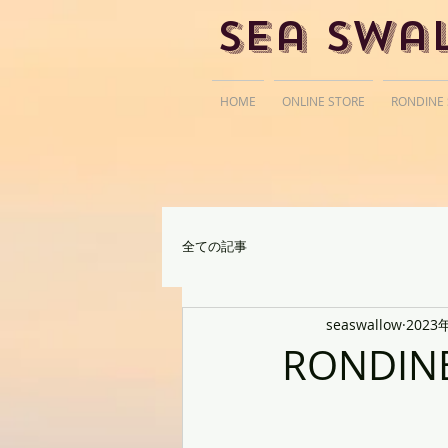
Sea Swa
HOME
ONLINE STORE
RONDINE
全ての記事
seaswallow
2023
RONDIN