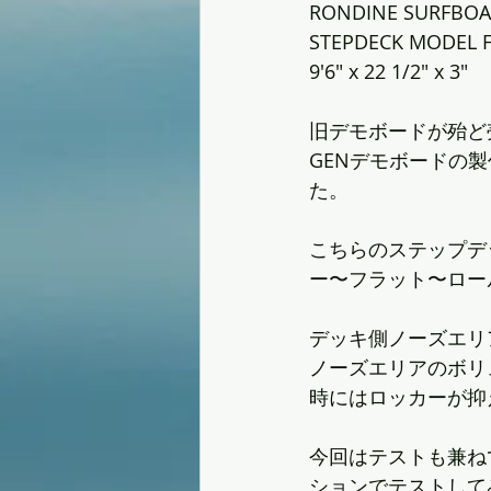
RONDINE SURFBO
STEPDECK MODEL 
9'6" x 22 1/2" x 3"
旧デモボードが殆ど売れ
GENデモボードの
た。
こちらのステップデ
ー〜フラット〜ロー
デッキ側ノーズエリ
ノーズエリアのボリ
時にはロッカーが抑
今回はテストも兼ね
ションでテストして