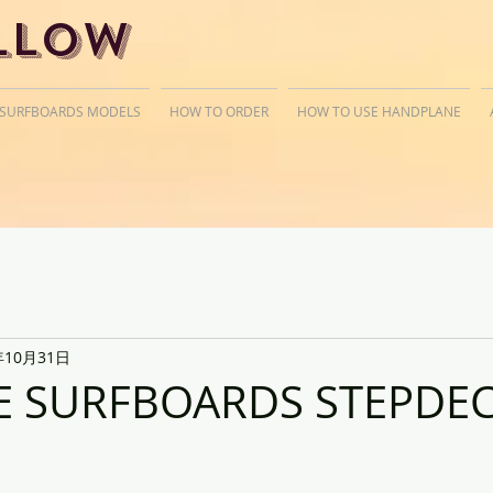
llow
 SURFBOARDS MODELS
HOW TO ORDER
HOW TO USE HANDPLANE
年10月31日
E SURFBOARDS STEPDE