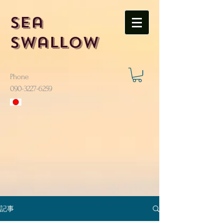
Sea
Swallow
Phone
​090-3227-6259
記事