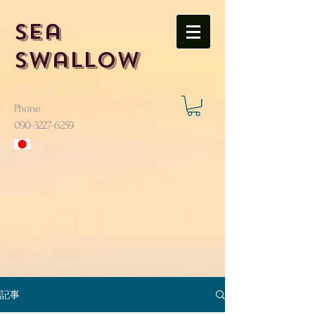
Sea
Swallow
Phone
​090-3227-6259
記事