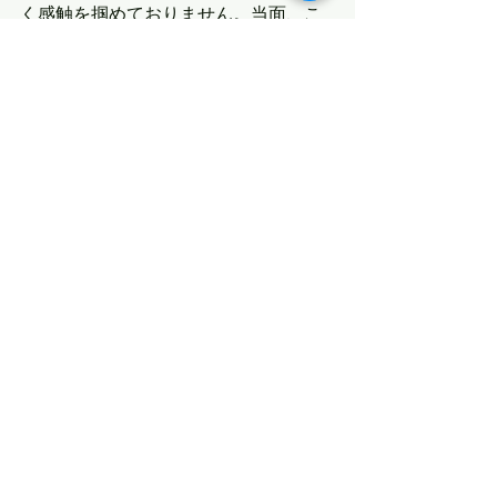
く感触を掴めておりません。当面、こ
の2本の板だけ使って、波乗りしたいと
思っております。
そして今度の火曜日建国記念日には、
自作した板を茨城大貫4Beacheさんに
持ち込み、試乗会を開催致します。
興味のある方がいらっしゃいました
ら、フル装備持参の上、お気軽にお立
ち寄り下さいませ。
最新記事
すべて表示