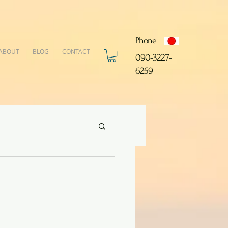
Phone
ABOUT
BLOG
CONTACT
​090-3227-
6259