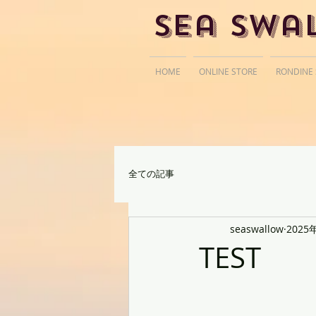
Sea Swa
HOME
ONLINE STORE
RONDINE
全ての記事
seaswallow
2025
TEST