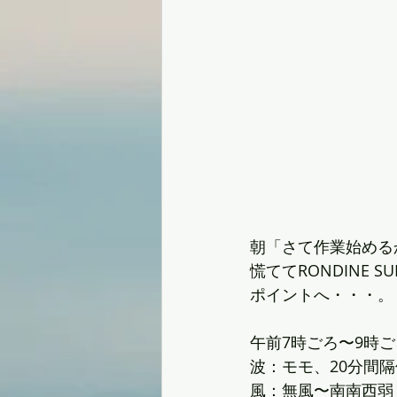
朝「さて作業始める
慌ててRONDINE S
ポイントへ・・・。
午前7時ごろ〜9時ご
波：モモ、20分間
風：無風〜南南西弱