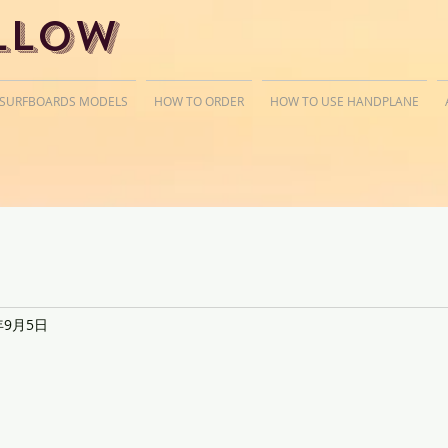
llow
 SURFBOARDS MODELS
HOW TO ORDER
HOW TO USE HANDPLANE
年9月5日