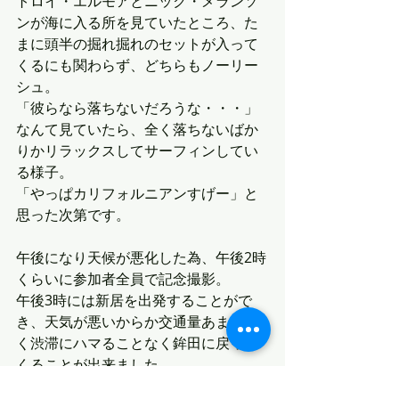
トロイ・エルモアとニック・メランソ
ンが海に入る所を見ていたところ、た
まに頭半の掘れ掘れのセットが入って
くるにも関わらず、どちらもノーリー
シュ。
「彼らなら落ちないだろうな・・・」
なんて見ていたら、全く落ちないばか
りかリラックスしてサーフィンしてい
る様子。
「やっぱカリフォルニアンすげー」と
思った次第です。
午後になり天候が悪化した為、午後2時
くらいに参加者全員で記念撮影。
午後3時には新居を出発することがで
き、天気が悪いからか交通量あまりな
く渋滞にハマることなく鉾田に戻って
くることが出来ました。