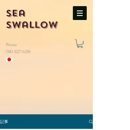
Sea
Swallow
Phone
​090-3227-6259
記事