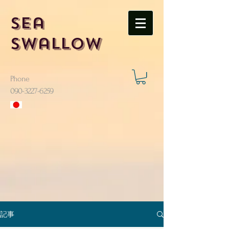
Sea
Swallow
Phone
​090-3227-6259
記事