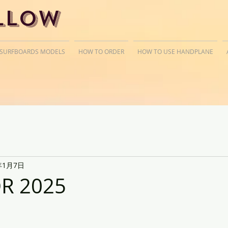
llow
 SURFBOARDS MODELS
HOW TO ORDER
HOW TO USE HANDPLANE
年1月7日
OR 2025