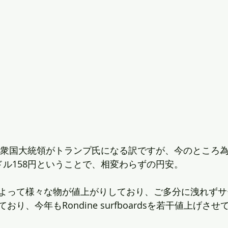
カ合衆国大統領がトランプ氏になる訳ですが、今のところ
ドル158円ということで、相変わらずの円安。
よって様々な物が値上がりしており、ご多分に洩れずサ
り、今年もRondine surfboardsを若干値上げさ