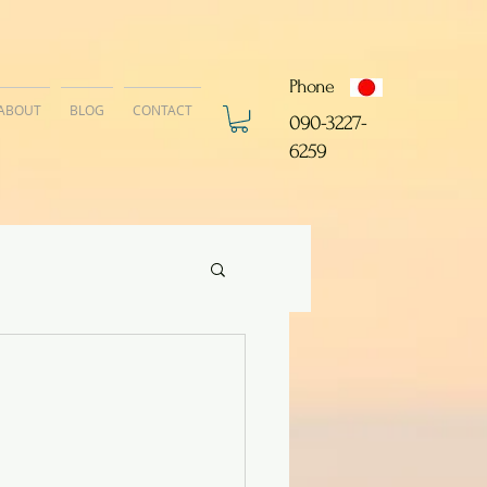
Phone
ABOUT
BLOG
CONTACT
​090-3227-
6259