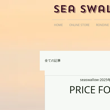
Sea Swa
HOME
ONLINE STORE
RONDINE
全ての記事
seaswallow
2025
PRICE F