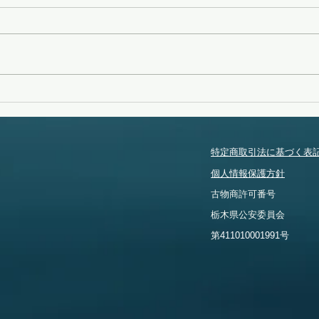
変化
タイフーンスウェル
特定商取引法に基づく表
個人情報保護方針
​古物商許可番号
​栃木県公安委員会
​第411010001991号