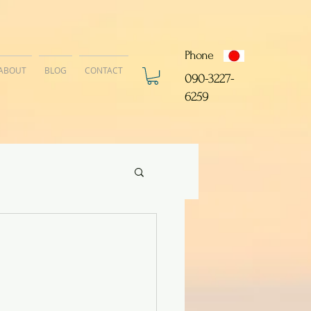
Phone
ABOUT
BLOG
CONTACT
​090-3227-
6259