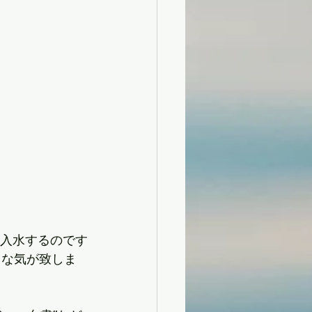
ど入水するのです
うな気が致しま