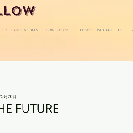
llow
 SURFBOARDS MODELS
HOW TO ORDER
HOW TO USE HANDPLANE
年5月20日
HE FUTURE