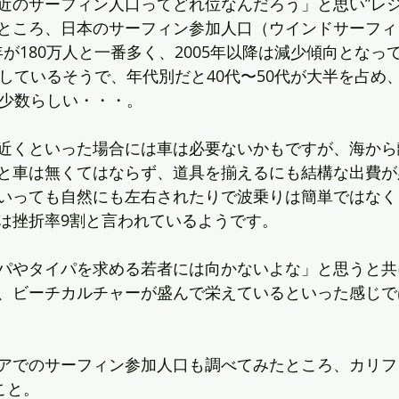
近のサーフィン人口ってどれ位なんだろう」と思い”レジ
ところ、日本のサーフィン参加人口（ウインドサーフィ
05年が180万人と一番多く、2005年以降は減少傾向とな
しているそうで、年代別だと40代〜50代が大半を占め、
り少数らしい・・・。
近くといった場合には車は必要ないかもですが、海から
と車は無くてはならず、道具を揃えるにも結構な出費が
いっても自然にも左右されたりで波乗りは簡単ではなく
は挫折率9割と言われているようです。
パやタイパを求める若者には向かないよな」と思うと共
、ビーチカルチャーが盛んで栄えているといった感じで
アでのサーフィン参加人口も調べてみたところ、カリフ
こと。