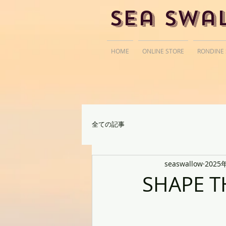
Sea Swa
HOME
ONLINE STORE
RONDINE
全ての記事
seaswallow
2025
SHAPE T