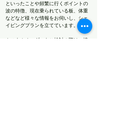
といったことや頻繁に行くポイントの
波の特徴、現在乗られている板、体重
などなど様々な情報をお伺いし、シェ
イピングプランを立てています。
カスタムオーダーをご検討の際は、情
報が多ければ多いほどシェイプのイメ
ージがし易くなりますので、お気軽に
お話しくださいませ。
最新記事
すべて表示