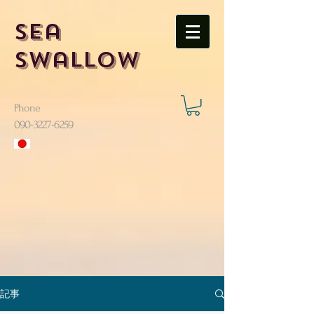
Sea
Swallow
Phone
​090-3227-6259
記事